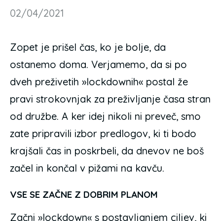
02/04/2021
Zopet je prišel čas, ko je bolje, da
ostanemo doma. Verjamemo, da si po
dveh preživetih »lockdownih« postal že
pravi strokovnjak za preživljanje časa stran
od družbe. A ker idej nikoli ni preveč, smo
zate pripravili izbor predlogov, ki ti bodo
krajšali čas in poskrbeli, da dnevov ne boš
začel in končal v pižami na kavču.
VSE SE ZAČNE Z DOBRIM PLANOM
Začni »lockdown« s postavljanjem ciljev, ki