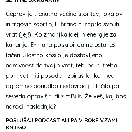
SE TI NE DA KUHATI?
Čeprav je trenutno večina storitev, lokalov
in trgovin zaprtih, E-hrana ni zaprla svojih
vrat (jej!). Ko zmanjka idej in energije za
kuhanje, E-hrana poskrbi, da ne ostaneš
lačen. Slastno kosilo je dostavljeno
naravnost do tvojih vrat, tebi pa ni treba
pomivati niti posode. Izbiraš lahko med
ogromno ponudbo restavracij, plačilo pa
seveda opraviš tudi z mBills. Že veš, kaj boš
naročil naslednjič?
POSLUŠAJ PODCAST ALI PA V ROKE VZAMI
KNJIGO