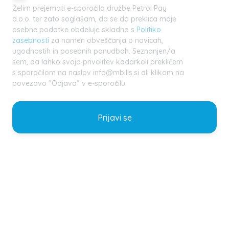
Želim prejemati e-sporočila družbe Petrol Pay
d.o.o. ter zato soglašam, da se do preklica moje
osebne podatke obdeluje skladno s
Politiko
zasebnosti
za namen obveščanja o novicah,
ugodnostih in posebnih ponudbah. Seznanjen/a
sem, da lahko svojo privolitev kadarkoli prekličem
s sporočilom na naslov info@mbills.si ali klikom na
povezavo "Odjava" v e-sporočilu.