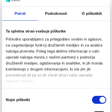
POSTANI KUHARSKI MOJSTER
Potrdi
Podrobnosti
O piškotkih
Verjamemo, da imaš na telefonu ali pa v
svoji kuharski beležnici shranjenih že kar
Ta spletna stran vsebuje piškotke
nekaj receptov, za katere si si rekel, »To pa
Piškotke uporabljamo za prilagoditev vsebin in oglasov,
za zagotavljanje funkcij družbenih medijev in za analize
res moram preizkusiti.« Morda si nanje
našega prometa. Poleg tega delimo informacije o vaši
popolnoma pozabil, ali pa ti je preprosto
uporabi našega mesta z našimi partnerji s področja
družbenih medijev, oglaševanja in analitike, ki jih morda
zmanjkovalo časa. Pobrskaj, kje so ti
kombinirajo z drugimi informacijami, ki ste jim jih
recepti shranjeni in in se loti ustvarjanja!
posredovali ali pa so jih zbrali skozi vašo uporabo
Dober tek!
njihovih storitev.
SESTAVLJENKA – REŠITEV KO ZMANJKA IDEJ
Izbira
Nujni piškotki
soglasja
Si si kot otrok rad krajšal čas s