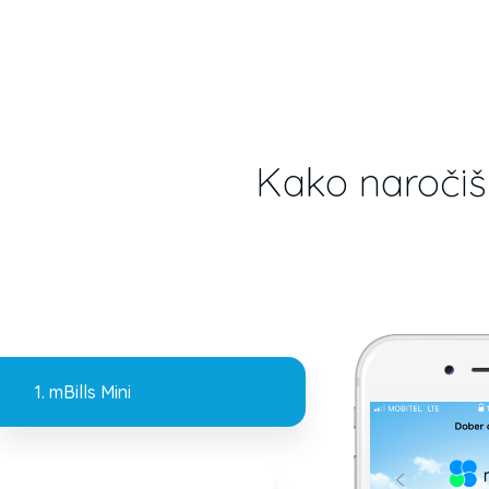
Kako naročiš 
1. mBills Mini
Otrok prenese mBills denarnico