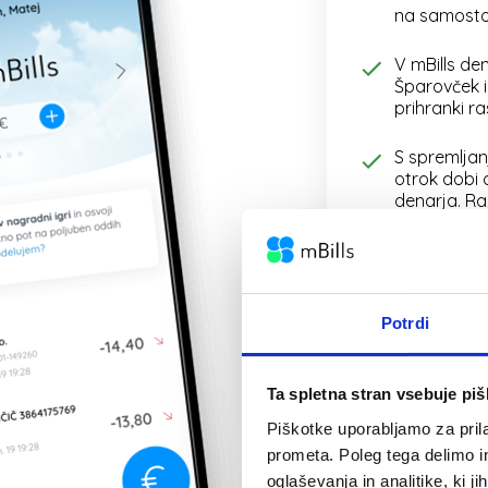
na samosto
V mBills den
Šparovček i
prihranki ra
S spremljanj
otrok dobi 
denarja. Ra
stane in ko
varčevati z
lahko spreml
Otrok lahko 
Potrdi
zahtevek” k
žepnino, za 
športni rekv
Ta spletna stran vsebuje pi
nemudoma r
takojšnjim 
Piškotke uporabljamo za prila
prometa. Poleg tega delimo i
Brezgotovin
oglaševanja in analitike, ki j