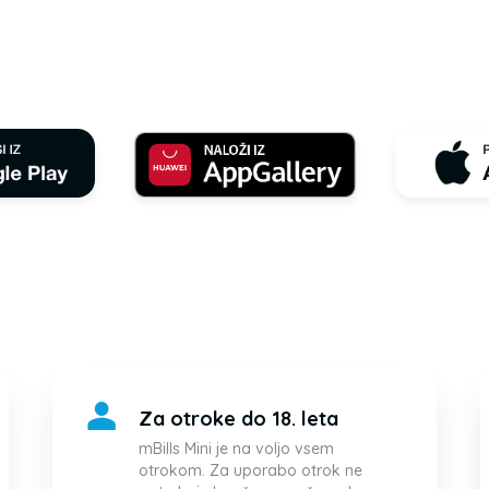
Za otroke do 18. leta
mBills Mini je na voljo vsem
otrokom. Za uporabo otrok ne