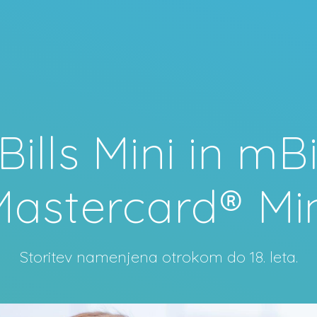
ills Mini in mBi
astercard® Mi
Storitev namenjena otrokom do 18. leta.