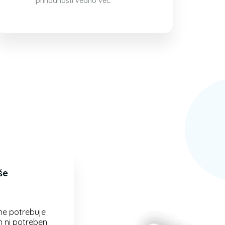
prihodnosti vedno več.
še
ne potrebuje
 ni potreben