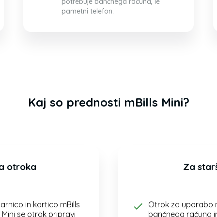
potrebuje bančnega računa, le
pametni telefon.
Kaj so prednosti mBills Mini?
a otroka
Za star
arnico in kartico mBills
Otrok za uporabo 
Mini se otrok pripravi
bančnega računa in