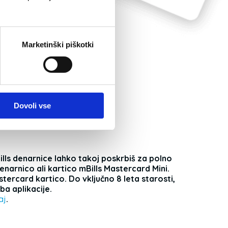
enih bankovcev.
 mu ukradejo
 lahko tako starš
a blokirata
Marketinški piškotki
ta morebitne
Dovoli vse
ills denarnice lahko takoj poskrbiš za polno
narnico ali kartico mBills Mastercard Mini.
tercard kartico. Do vključno 8 leta starosti,
a aplikacije.
aj
.