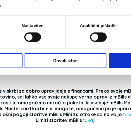
gotovine in izgublj
je bolj varno, otroku pa
v.
tercard Mini omogoča
 plačila (naročnine ipd.)
Če otrok izgubi ali
ujini.
telefon oz. kartico,
kot otrok nemudom
Nastavitve
Analitični piškotki
kartico in prepreči
zlorabe.
Dovoli izbor
v skrbi za dobro upravljanje s financami. Preko svoje mB
ovino, saj lahko vse svoje nakupe varno opravi z mBills de
arosti je omogočeno naročilo paketa, ki vsebuje mBills Mas
lls Mastercard kartice ni mogoče, omogočena pa je uporab
lošni pogoji storitve mBills Mini za otroke so na voljo
tuk
Limiti storitev mBills
tukaj.