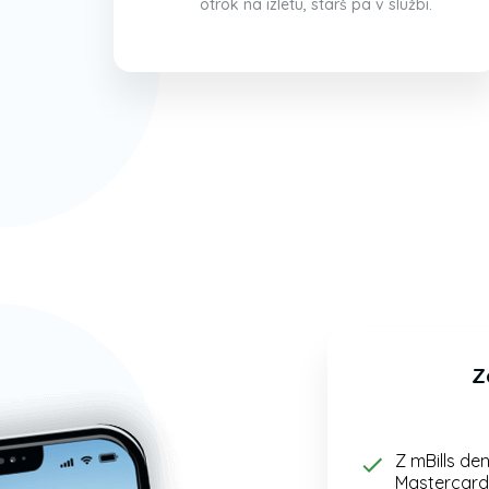
otrok na izletu, starš pa v službi.
Z
Z mBills den
Mastercard 