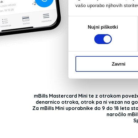
plačevanje 
vašo uporabo njihovih storite
mBills Mas
tudi spletna
Izbira
in plačila v t
Nujni piškotki
soglasja
Zavrni
mBills Mastercard Mini te z otrokom poveže 
denarnico otroka, otrok pa ni vezan na got
Za mBills Mini uporabnike do 9 do 18 leta st
naročilo mBi
Sp