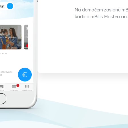
awei
Na domačem zaslonu mBills
a s svojo
kartica mBills Mastercard
odrejenega