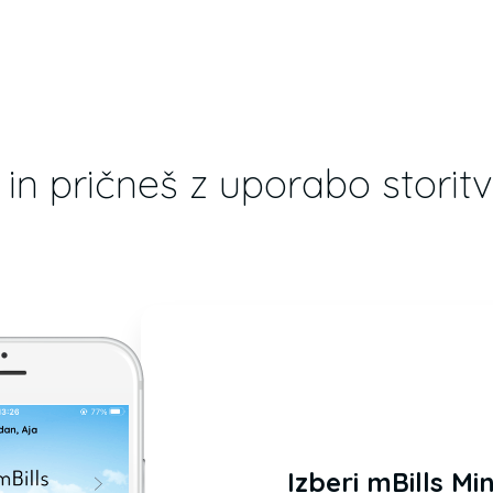
in pričneš z uporabo storitv
Izberi mBills M