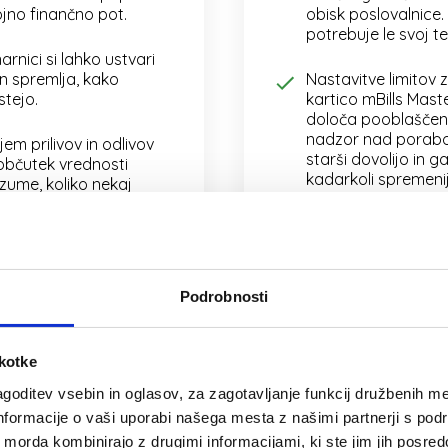
jno finančno pot.
obisk poslovalnice.
potrebuje le svoj te
arnici si lahko ustvari
n spremlja, kako
Nastavitve limitov z
stejo.
kartico mBills Mast
določa pooblaščeni 
nadzor nad porabo v
em prilivov in odlivov
starši dovolijo in g
občutek vrednosti
kadarkoli spremeni
zume, koliko nekaj
liko časa je moral
a nakup. Svoja plačila
Pooblaščeni starš 
ja tudi v analitiki.
porabo na otrokovi
denarnici med Trans
mBills denarnici in 
starše s funkcijo “Pošlji
Podrobnosti
obveščen o tem, kol
adarkoli zaprosi za
troši denar.
denar na izletu ali
izit, starši pa ga lahko
škotke
ešijo iz zagate s
Starši lahko otroku
nakazilom v mBills.
za izlet ali nujen na
goditev vsebin in oglasov, za zagotavljanje funkcij družbenih me
“Nakaži prijatelju” 
nformacije o vaši uporabi našega mesta z našimi partnerji s pod
mBills denarnico. Ni
sko in brezstično
ih morda kombinirajo z drugimi informacijami, ki ste jim jih posredov