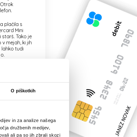
 Otrok
lefon.
a plačila s
ercard Mini
starš. Tako je
 mejah, ki jih
a lahko tudi
jo.
lahko spremlja
 mBills
akcijami v svoji
je s tem
O piškotkih
iko in kje otrok
 žepnino, denar
kup, s funkcijo
dijev in za analize našega
takoj nakažejo v
ročja družbenih medijev,
č več iskanja
ali ali pa so jih zbrali skozi