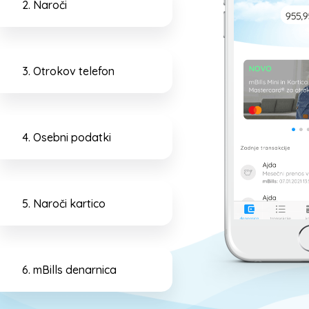
2. Naroči
Otrok si iz mobilne trgovine (Google Play, App Store ali Hu
AppGallery) prenese mobilno denarnico mBills, se registrir
telefonsko številko in trimestno kodo, ki jo ob kreiranju p
3. Otrokov telefon
profila starš prejme v svojo mBills denarnico.
4. Osebni podatki
5. Naroči kartico
6. mBills denarnica