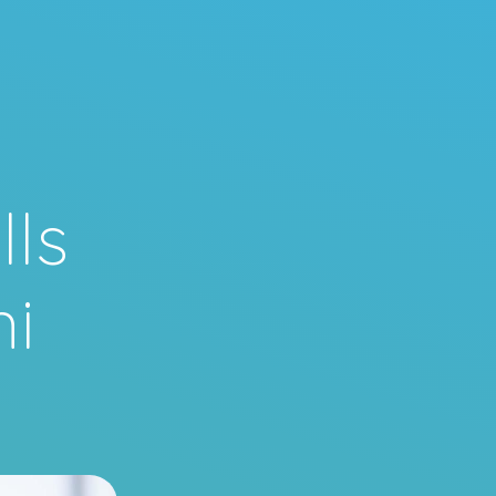
lls
ni