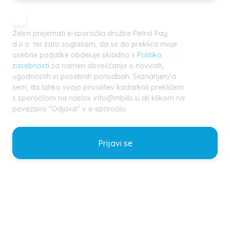
Želim prejemati e-sporočila družbe Petrol Pay
d.o.o. ter zato soglašam, da se do preklica moje
osebne podatke obdeluje skladno s
Politiko
zasebnosti
za namen obveščanja o novicah,
ugodnostih in posebnih ponudbah. Seznanjen/a
sem, da lahko svojo privolitev kadarkoli prekličem
s sporočilom na naslov info@mbills.si ali klikom na
povezavo "Odjava" v e-sporočilu.