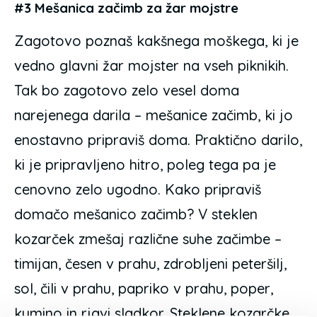
#3 Mešanica začimb za žar mojstre
Zagotovo poznaš kakšnega moškega, ki je
vedno glavni žar mojster na vseh piknikih.
Tak bo zagotovo zelo vesel doma
narejenega darila – mešanice začimb, ki jo
enostavno pripraviš doma. Praktično darilo,
ki je pripravljeno hitro, poleg tega pa je
cenovno zelo ugodno. Kako pripraviš
domačo mešanico začimb? V steklen
kozarček zmešaj različne suhe začimbe –
timijan, česen v prahu, zdrobljeni peteršilj,
sol, čili v prahu, papriko v prahu, poper,
kumino in rjavi sladkor. Steklene kozarčke