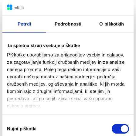
lahko poljubno okrasiš z nalepkami in
barvnimi trakovi.
Potrdi
Podrobnosti
O piškotkih
#4 Skupno darilo za prijatelja
Ta spletna stran vsebuje piškotke
Če darilo kupuješ skupaj s prijatelji je
Piškotke uporabljamo za prilagoditev vsebin in oglasov,
običajno višje vrednost, znesek pa si
za zagotavljanje funkcij družbenih medijev in za analize
razdelite. V Petrol Pay ti svetujemo, da
našega prometa. Poleg tega delimo informacije o vaši
uporabi našega mesta z našimi partnerji s področja
prijatelju kupite darilni bon za
Aerodium
,
družbenih medijev, oglaševanja in analitike, ki jih morda
kjer ima možnost leteti v vetrovniku. Bon je
kombinirajo z drugimi informacijami, ki ste jim jih
posredovali ali pa so jih zbrali skozi vašo uporabo
popolno darilo za vse adrenalinske
njihovih storitev.
navdušence. V Aerodiumu lahko plačaš z
mBills, prijatelju pa nato enostavno
pošlješ
Izbira
Nujni piškotki
soglasja
zahtevek za vračilo denarja
v mBills.