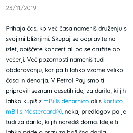
23/11/2019
Prihaja čas, ko več časa nameniš druženju s
svojimi bližnjimi. Skupaj se odpravite na
izlet, obiščete koncert ali pa se družite ob
večerji. Več pozornosti nameniš tudi
obdarovanju, kar pa ti lahko vzame veliko
časa in denarja. V Petrol Pay smo ti
pripravili seznam desetih idej za darila, ki jih
lahko kupiš z
mBills denarnico
ali s
kartico
mBills MastercardⓇ,
nekaj predlogov pa je
tudi za darila, ki jih narediš doma. Ideje ti
lahko pridejo prav za božična darila,