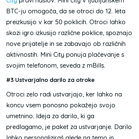
City
pravi naslov. Mini city v ljubljanskem
BTC-ju omogoča, da se otroci do 12. leta
preizkusijo v kar 50 poklicih. Otroci lahko
skozi igro izkusijo različne poklice, spoznajo
nove prijatelje in se zabavajo ob različnih
aktivnostih. Mini City ponuja plačevanje s
svojim telefonom, seveda z mBills.
#3 Ustvarjalno darilo za otroke
Otroci zelo radi ustvarjajo, ker lahko na
koncu vsem ponosno pokažejo svojo
umetnino. Ideja za darilo, ki ga
predlagamo, je paket za ustvarjanje. Darilo
lahko personaliziraš glede na temo in