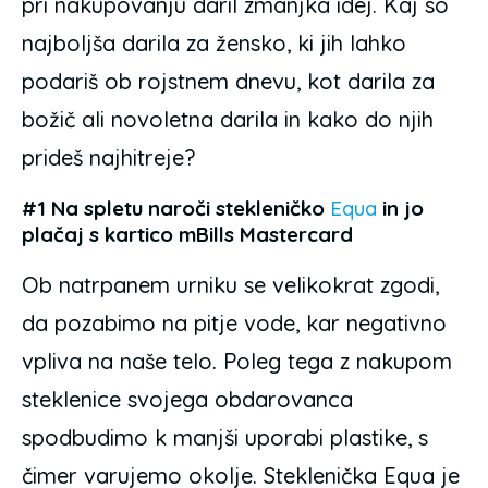
pri nakupovanju daril zmanjka idej. Kaj so
najboljša darila za žensko, ki jih lahko
podariš ob rojstnem dnevu, kot darila za
božič ali novoletna darila in kako do njih
prideš najhitreje?
#1 Na spletu naroči stekleničko
Equa
in jo
plačaj s kartico mBills Mastercard
Ob natrpanem urniku se velikokrat zgodi,
da pozabimo na pitje vode, kar negativno
vpliva na naše telo. Poleg tega z nakupom
steklenice svojega obdarovanca
spodbudimo k manjši uporabi plastike, s
čimer varujemo okolje. Steklenička Equa je