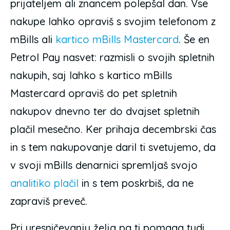
prijateljem ali znancem polepšal dan. Vse
nakupe lahko opraviš s svojim telefonom z
mBills ali
kartico mBills Mastercard
. Še en
Petrol Pay nasvet: razmisli o svojih spletnih
nakupih, saj lahko s kartico mBills
Mastercard opraviš do pet spletnih
nakupov dnevno ter do dvajset spletnih
plačil mesečno. Ker prihaja decembrski čas
in s tem nakupovanje daril ti svetujemo, da
v svoji mBills denarnici spremljaš svojo
analitiko plačil
in s tem poskrbiš, da ne
zapraviš preveč.
Pri uresničevanju želja pa ti pomaga tudi