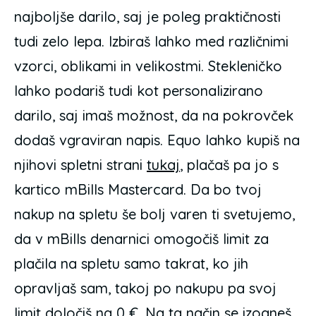
najboljše darilo, saj je poleg praktičnosti
tudi zelo lepa. Izbiraš lahko med različnimi
vzorci, oblikami in velikostmi. Stekleničko
lahko podariš tudi kot personalizirano
darilo, saj imaš možnost, da na pokrovček
dodaš vgraviran napis. Equo lahko kupiš na
njihovi spletni strani
tukaj
, plačaš pa jo s
kartico mBills Mastercard. Da bo tvoj
nakup na spletu še bolj varen ti svetujemo,
da v mBills denarnici omogočiš limit za
plačila na spletu samo takrat, ko jih
opravljaš sam, takoj po nakupu pa svoj
limit določiš na 0 €. Na ta način se izogneš